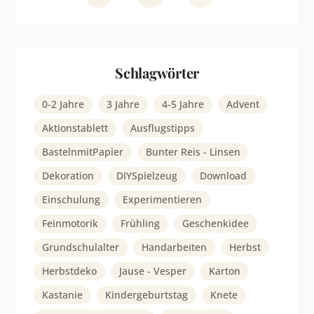
Schlagwörter
0-2 Jahre
3 Jahre
4-5 Jahre
Advent
Aktionstablett
Ausflugstipps
BastelnmitPapier
Bunter Reis - Linsen
Dekoration
DIYSpielzeug
Download
Einschulung
Experimentieren
Feinmotorik
Frühling
Geschenkidee
Grundschulalter
Handarbeiten
Herbst
Herbstdeko
Jause - Vesper
Karton
Kastanie
Kindergeburtstag
Knete