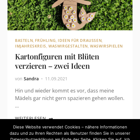
BASTELN
,
FRÜHLING
,
IDEEN FÜR DRAUSSEN
,
IMJAHRESKREIS
,
WASWIRGESTALTEN
,
WASWIRSPIELEN
Kartonfiguren mit Blüten
verzieren – zwei Ideen
von
Sandra
11.09.2021
Hin und wieder kommt es vor, dass meine
Mädels gar nicht gern spazieren gehen wollen.
…
WEITERLESEN
Diese Website verwendet Cookies – nähere Informationen
dazu und zu Ihren Rechten als Benutzer finden Sie in unserer
Datenschutzerklärung am Ende der Seite. Klicken Sie auf „Ich