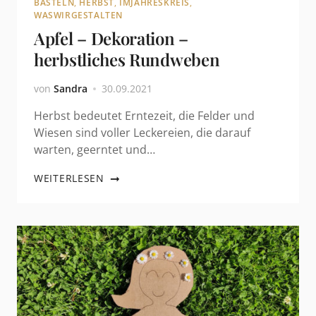
BASTELN
,
HERBST
,
IMJAHRESKREIS
,
WASWIRGESTALTEN
Apfel – Dekoration –
herbstliches Rundweben
von
Sandra
30.09.2021
Herbst bedeutet Erntezeit, die Felder und
Wiesen sind voller Leckereien, die darauf
warten, geerntet und…
WEITERLESEN