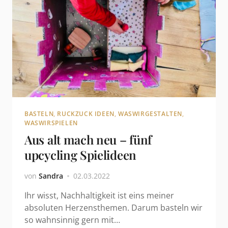
BASTELN
,
RUCKZUCK IDEEN
,
WASWIRGESTALTEN
,
WASWIRSPIELEN
Aus alt mach neu – fünf
upcycling Spielideen
von
Sandra
02.03.2022
Ihr wisst, Nachhaltigkeit ist eins meiner
absoluten Herzensthemen. Darum basteln wir
so wahnsinnig gern mit…