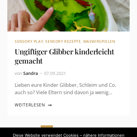
SENSORY PLAY
,
SENSORY REZEPTE
,
WASWIRSPIELEN
Ungiftiger Glibber kinderleicht
gemacht
von
Sandra
07.09.2021
Lieben eure Kinder Glibber, Schleim und Co.
auch so? Viele Eltern sind davon ja wenig…
WEITERLESEN
Seitennummerierung der Beiträge
1
2
ÄLTERE
Diese Website verwendet Cookies – nähere Informationen