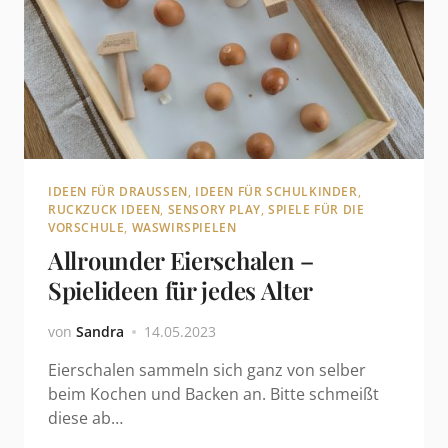
IDEEN FÜR DRAUSSEN
,
IDEEN FÜR SCHULKINDER
,
RUCKZUCK IDEEN
,
SENSORY PLAY
,
SPIELE FÜR DIE
VORSCHULE
,
WASWIRSPIELEN
Allrounder Eierschalen –
Spielideen für jedes Alter
von
Sandra
14.05.2023
Eierschalen sammeln sich ganz von selber
beim Kochen und Backen an. Bitte schmeißt
diese ab…