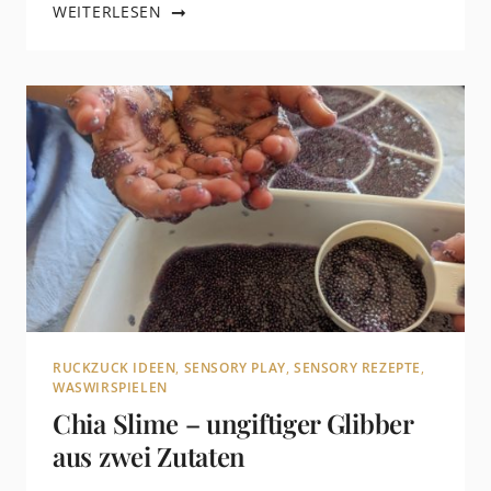
WEITERLESEN
RUCKZUCK IDEEN
,
SENSORY PLAY
,
SENSORY REZEPTE
,
WASWIRSPIELEN
Chia Slime – ungiftiger Glibber
aus zwei Zutaten