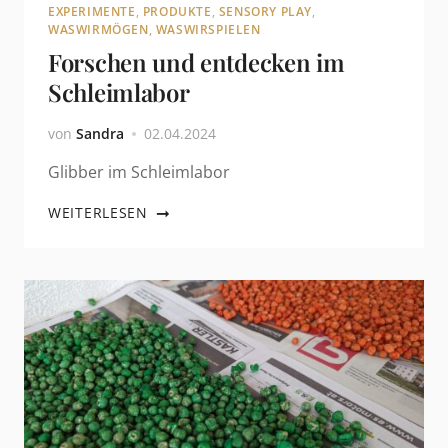
EXPERIMENTE
,
PRODUKTE
,
SENSORY PLAY
,
WASWIRMÖGEN
,
WASWIRSPIELEN
Forschen und entdecken im
Schleimlabor
von
Sandra
02.04.2024
Glibber im Schleimlabor
WEITERLESEN