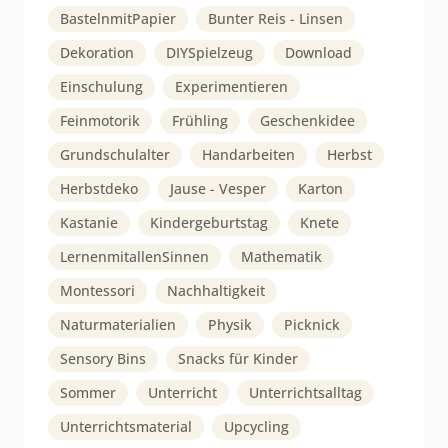
BastelnmitPapier
Bunter Reis - Linsen
Dekoration
DIYSpielzeug
Download
Einschulung
Experimentieren
Feinmotorik
Frühling
Geschenkidee
Grundschulalter
Handarbeiten
Herbst
Herbstdeko
Jause - Vesper
Karton
Kastanie
Kindergeburtstag
Knete
LernenmitallenSinnen
Mathematik
Montessori
Nachhaltigkeit
Naturmaterialien
Physik
Picknick
Sensory Bins
Snacks für Kinder
Sommer
Unterricht
Unterrichtsalltag
Unterrichtsmaterial
Upcycling