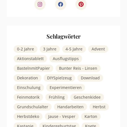
Schlagwörter
0-2 Jahre
3 Jahre
4-5 Jahre
Advent
Aktionstablett
Ausflugstipps
BastelnmitPapier
Bunter Reis - Linsen
Dekoration
DIYSpielzeug
Download
Einschulung
Experimentieren
Feinmotorik
Frühling
Geschenkidee
Grundschulalter
Handarbeiten
Herbst
Herbstdeko
Jause - Vesper
Karton
Kastanie
Kindergeburtstag
Knete