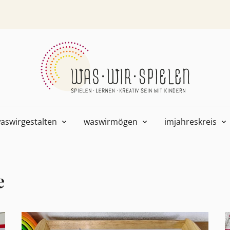
aswirgestalten
waswirmögen
imjahreskreis
e