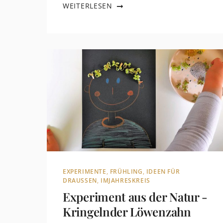
WEITERLESEN
EXPERIMENTE
,
FRÜHLING
,
IDEEN FÜR
DRAUSSEN
,
IMJAHRESKREIS
Experiment aus der Natur -
Kringelnder Löwenzahn