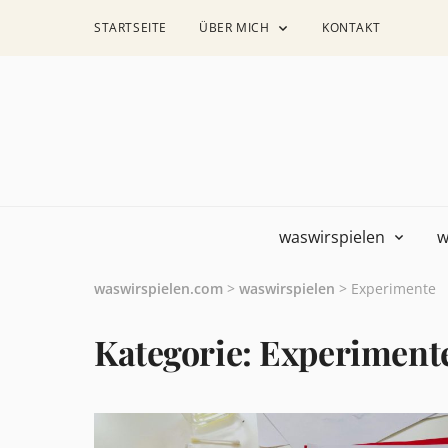
STARTSEITE
ÜBER MICH
KONTAKT
waswirspielen
w
waswirspielen.com
>
waswirspielen
>
Experimente
Kategorie:
Experiment