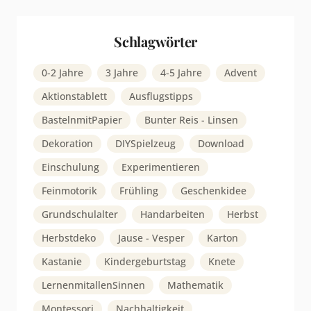
Schlagwörter
0-2 Jahre
3 Jahre
4-5 Jahre
Advent
Aktionstablett
Ausflugstipps
BastelnmitPapier
Bunter Reis - Linsen
Dekoration
DIYSpielzeug
Download
Einschulung
Experimentieren
Feinmotorik
Frühling
Geschenkidee
Grundschulalter
Handarbeiten
Herbst
Herbstdeko
Jause - Vesper
Karton
Kastanie
Kindergeburtstag
Knete
LernenmitallenSinnen
Mathematik
Montessori
Nachhaltigkeit