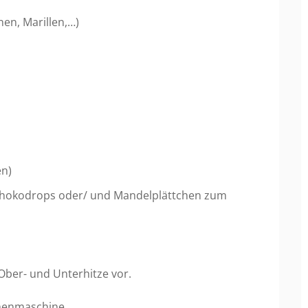
nen, Marillen,…)
en)
chokodrops oder/ und Mandelplättchen zum
Ober- und Unterhitze vor.
chenmaschine.