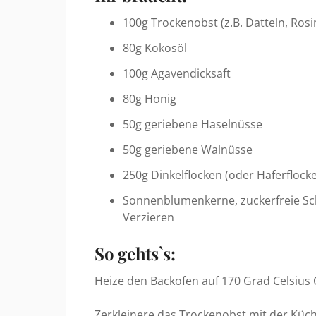
100g Trockenobst (z.B. Datteln, Rosi
80g Kokosöl
100g Agavendicksaft
80g Honig
50g geriebene Haselnüsse
50g geriebene Walnüsse
250g Dinkelflocken (oder Haferflock
Sonnenblumenkerne, zuckerfreie S
Verzieren
So gehts`s:
Heize den Backofen auf 170 Grad Celsius 
Zerkleinere das Trockenobst mit der Kü