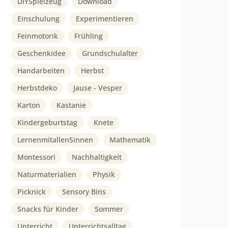
DIYSpielzeug
Download
Einschulung
Experimentieren
Feinmotorik
Frühling
Geschenkidee
Grundschulalter
Handarbeiten
Herbst
Herbstdeko
Jause - Vesper
Karton
Kastanie
Kindergeburtstag
Knete
LernenmitallenSinnen
Mathematik
Montessori
Nachhaltigkeit
Naturmaterialien
Physik
Picknick
Sensory Bins
Snacks für Kinder
Sommer
Unterricht
Unterrichtsalltag