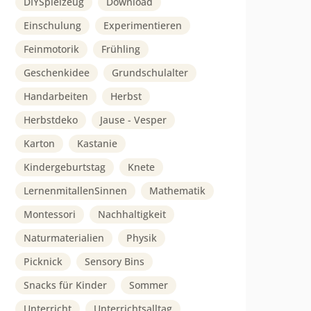
DIYSpielzeug
Download
Einschulung
Experimentieren
Feinmotorik
Frühling
Geschenkidee
Grundschulalter
Handarbeiten
Herbst
Herbstdeko
Jause - Vesper
Karton
Kastanie
Kindergeburtstag
Knete
LernenmitallenSinnen
Mathematik
Montessori
Nachhaltigkeit
Naturmaterialien
Physik
Picknick
Sensory Bins
Snacks für Kinder
Sommer
Unterricht
Unterrichtsalltag