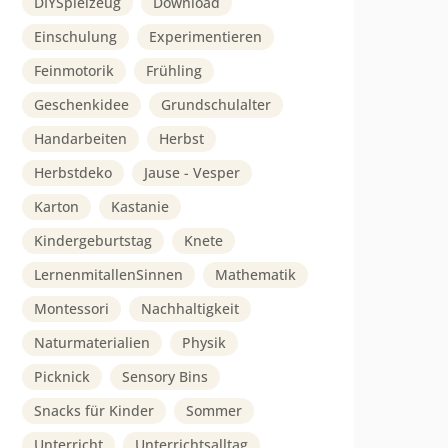
DIYSpielzeug
Download
Einschulung
Experimentieren
Feinmotorik
Frühling
Geschenkidee
Grundschulalter
Handarbeiten
Herbst
Herbstdeko
Jause - Vesper
Karton
Kastanie
Kindergeburtstag
Knete
LernenmitallenSinnen
Mathematik
Montessori
Nachhaltigkeit
Naturmaterialien
Physik
Picknick
Sensory Bins
Snacks für Kinder
Sommer
Unterricht
Unterrichtsalltag