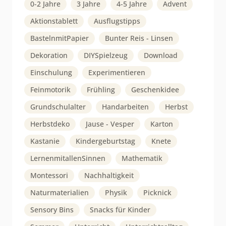
0-2 Jahre
3 Jahre
4-5 Jahre
Advent
Aktionstablett
Ausflugstipps
BastelnmitPapier
Bunter Reis - Linsen
Dekoration
DIYSpielzeug
Download
Einschulung
Experimentieren
Feinmotorik
Frühling
Geschenkidee
Grundschulalter
Handarbeiten
Herbst
Herbstdeko
Jause - Vesper
Karton
Kastanie
Kindergeburtstag
Knete
LernenmitallenSinnen
Mathematik
Montessori
Nachhaltigkeit
Naturmaterialien
Physik
Picknick
Sensory Bins
Snacks für Kinder