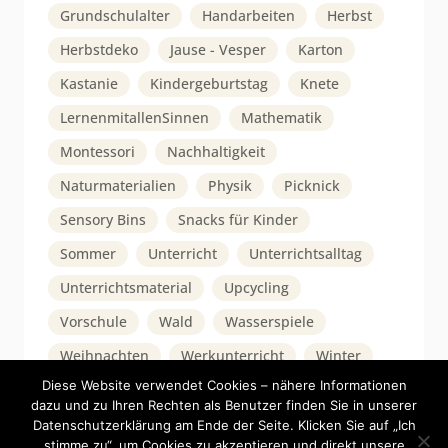
Grundschulalter
Handarbeiten
Herbst
Herbstdeko
Jause - Vesper
Karton
Kastanie
Kindergeburtstag
Knete
LernenmitallenSinnen
Mathematik
Montessori
Nachhaltigkeit
Naturmaterialien
Physik
Picknick
Sensory Bins
Snacks für Kinder
Sommer
Unterricht
Unterrichtsalltag
Unterrichtsmaterial
Upcycling
Vorschule
Wald
Wasserspiele
Weihnachten
Werkunterricht
Winter
Diese Website verwendet Cookies – nähere Informationen
dazu und zu Ihren Rechten als Benutzer finden Sie in unserer
Datenschutzerklärung am Ende der Seite. Klicken Sie auf „Ich
stimme zu“, um Cookies zu akzeptieren und direkt unsere