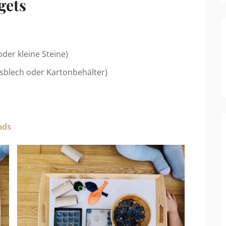
gets
oder kleine Steine)
nsblech oder Kartonbehälter)
nds