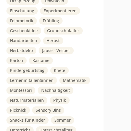
DIYSpielzeug
Download
Einschulung
Experimentieren
Feinmotorik
Frühling
Geschenkidee
Grundschulalter
Handarbeiten
Herbst
Herbstdeko
Jause - Vesper
Karton
Kastanie
Kindergeburtstag
Knete
LernenmitallenSinnen
Mathematik
Montessori
Nachhaltigkeit
Naturmaterialien
Physik
Picknick
Sensory Bins
Snacks für Kinder
Sommer
Unterricht
Unterrichtsalltag