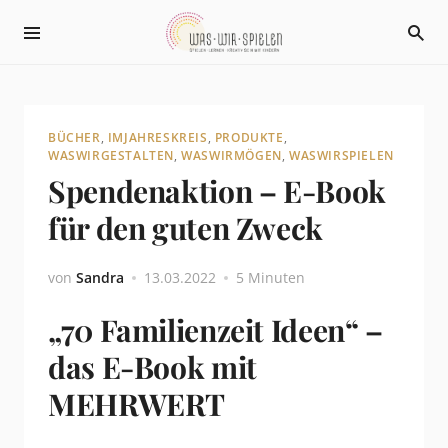
BÜCHER
,
IMJAHRESKREIS
,
PRODUKTE
,
WASWIRGESTALTEN
,
WASWIRMÖGEN
,
WASWIRSPIELEN
Spendenaktion – E-Book
für den guten Zweck
von
Sandra
13.03.2022
5 Minuten
„70 Familienzeit Ideen“ –
das E-Book mit
MEHRWERT