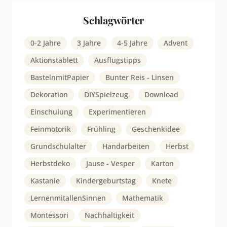
Schlagwörter
0-2 Jahre
3 Jahre
4-5 Jahre
Advent
Aktionstablett
Ausflugstipps
BastelnmitPapier
Bunter Reis - Linsen
Dekoration
DIYSpielzeug
Download
Einschulung
Experimentieren
Feinmotorik
Frühling
Geschenkidee
Grundschulalter
Handarbeiten
Herbst
Herbstdeko
Jause - Vesper
Karton
Kastanie
Kindergeburtstag
Knete
LernenmitallenSinnen
Mathematik
Montessori
Nachhaltigkeit