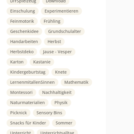
DIYSpielzeug
Download
Einschulung
Experimentieren
Feinmotorik
Frühling
Geschenkidee
Grundschulalter
Handarbeiten
Herbst
Herbstdeko
Jause - Vesper
Karton
Kastanie
Kindergeburtstag
Knete
LernenmitallenSinnen
Mathematik
Montessori
Nachhaltigkeit
Naturmaterialien
Physik
Picknick
Sensory Bins
Snacks für Kinder
Sommer
Unterricht
Unterrichtsalltag