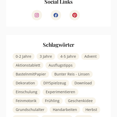
Social Links
Schlagwörter
0-2 Jahre
3 Jahre
4-5 Jahre
Advent
Aktionstablett
Ausflugstipps
BastelnmitPapier
Bunter Reis - Linsen
Dekoration
DIYSpielzeug
Download
Einschulung
Experimentieren
Feinmotorik
Frühling
Geschenkidee
Grundschulalter
Handarbeiten
Herbst