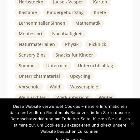
Herbstdeko
Jause - Vesper
Karton
Kastanie
Kindergeburtstag
Knete
LernenmitallenSinnen
Mathematik
Montessori
Nachhaltigkeit
Naturmaterialien
Physik
Picknick
Sensory Bins
Snacks für Kinder
Sommer
Unterricht
Unterrichtsalltag
Unterrichtsmaterial
Upcycling
Vorschule
Wald
Wasserspiele
Weihnachten
Werkunterricht
Winter
Diese Website verwendet Cookies – nähere Informationen
dazu und zu Ihren Rechten als Benutzer finden Sie in unserer
Datenschutzerklärung am Ende der Seite. Klicken Sie auf „Ich
stimme zu“, um Cookies zu akzeptieren und direkt unsere
Website besuchen zu können.
© 2026 waswirspielen.com |
Impressum
Ich stimme zu