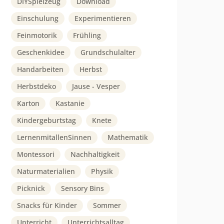
DIYSpielzeug
Download
Einschulung
Experimentieren
Feinmotorik
Frühling
Geschenkidee
Grundschulalter
Handarbeiten
Herbst
Herbstdeko
Jause - Vesper
Karton
Kastanie
Kindergeburtstag
Knete
LernenmitallenSinnen
Mathematik
Montessori
Nachhaltigkeit
Naturmaterialien
Physik
Picknick
Sensory Bins
Snacks für Kinder
Sommer
Unterricht
Unterrichtsalltag