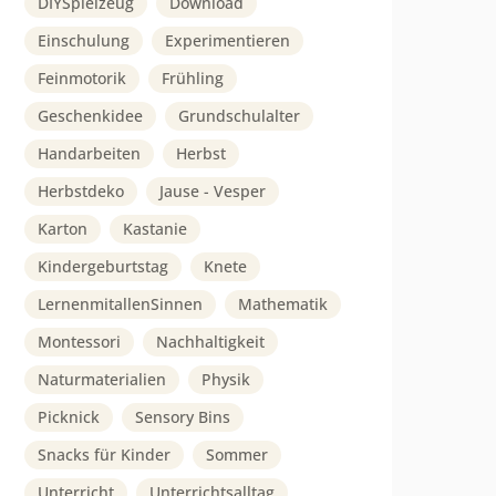
DIYSpielzeug
Download
Einschulung
Experimentieren
Feinmotorik
Frühling
Geschenkidee
Grundschulalter
Handarbeiten
Herbst
Herbstdeko
Jause - Vesper
Karton
Kastanie
Kindergeburtstag
Knete
LernenmitallenSinnen
Mathematik
Montessori
Nachhaltigkeit
Naturmaterialien
Physik
Picknick
Sensory Bins
Snacks für Kinder
Sommer
Unterricht
Unterrichtsalltag