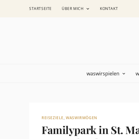
STARTSEITE
ÜBER MICH
KONTAKT
waswirspielen
w
REISEZIELE
,
WASWIRMÖGEN
Familypark in St. M