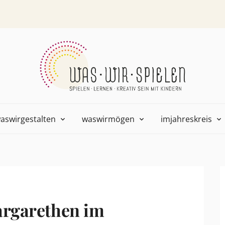
aswirgestalten
waswirmögen
imjahreskreis
argarethen im