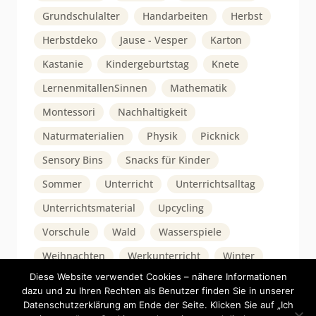
Grundschulalter
Handarbeiten
Herbst
Herbstdeko
Jause - Vesper
Karton
Kastanie
Kindergeburtstag
Knete
LernenmitallenSinnen
Mathematik
Montessori
Nachhaltigkeit
Naturmaterialien
Physik
Picknick
Sensory Bins
Snacks für Kinder
Sommer
Unterricht
Unterrichtsalltag
Unterrichtsmaterial
Upcycling
Vorschule
Wald
Wasserspiele
Weihnachten
Werkunterricht
Winter
Diese Website verwendet Cookies – nähere Informationen
dazu und zu Ihren Rechten als Benutzer finden Sie in unserer
Datenschutzerklärung am Ende der Seite. Klicken Sie auf „Ich