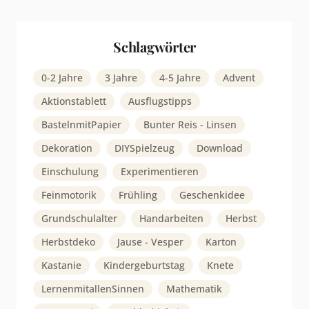
Schlagwörter
0-2 Jahre
3 Jahre
4-5 Jahre
Advent
Aktionstablett
Ausflugstipps
BastelnmitPapier
Bunter Reis - Linsen
Dekoration
DIYSpielzeug
Download
Einschulung
Experimentieren
Feinmotorik
Frühling
Geschenkidee
Grundschulalter
Handarbeiten
Herbst
Herbstdeko
Jause - Vesper
Karton
Kastanie
Kindergeburtstag
Knete
LernenmitallenSinnen
Mathematik